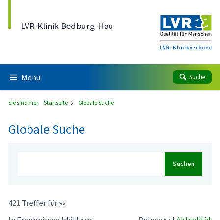
Direkt zum Inhalt
LVR-Klinik Bedburg-Hau
Menü
Suche
Sie sind hier:
Startseite
Globale Suche
Globale Suche
Suchen
421 Treffer für »«
In Ergebnissen blättern:
Relevanz
|
Aktualität