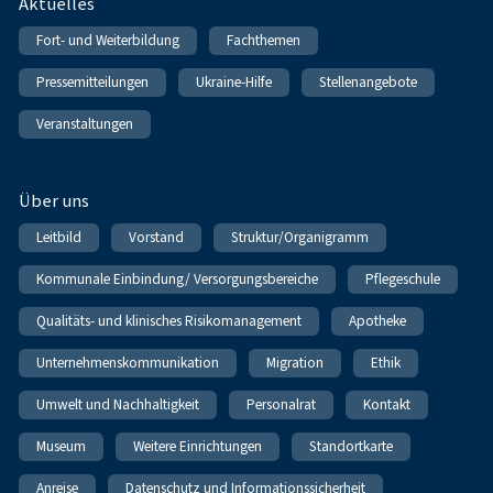
Fußnavigation
Aktuelles
Fort- und Weiterbildung
Fachthemen
Pressemitteilungen
Ukraine-Hilfe
Stellenangebote
Veranstaltungen
Über uns
Leitbild
Vorstand
Struktur/Organigramm
Kommunale Einbindung/ Versorgungsbereiche
Pflegeschule
Qualitäts- und klinisches Risikomanagement
Apotheke
Unternehmenskommunikation
Migration
Ethik
Umwelt und Nachhaltigkeit
Personalrat
Kontakt
Museum
Weitere Einrichtungen
Standortkarte
Anreise
Datenschutz und Informationssicherheit