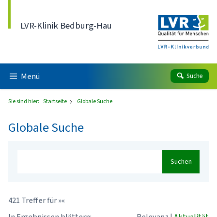
Direkt zum Inhalt
LVR-Klinik Bedburg-Hau
Menü
Suche
Sie sind hier:
Startseite
Globale Suche
Globale Suche
Suchen
421 Treffer für »«
In Ergebnissen blättern:
Relevanz
|
Aktualität