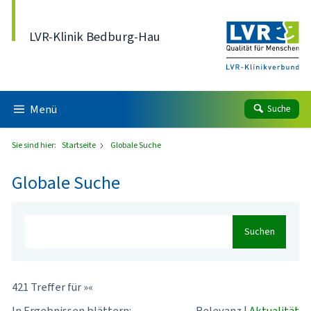
Direkt zum Inhalt
LVR-Klinik Bedburg-Hau
Menü
Suche
Sie sind hier:
Startseite
Globale Suche
Globale Suche
Suchen
421 Treffer für »«
In Ergebnissen blättern:
Relevanz
|
Aktualität