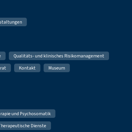
staltungen
e
Qualitäts- und klinisches Risikomanagement
rat
Kontakt
Museum
erapie und Psychosomatik
Therapeutische Dienste