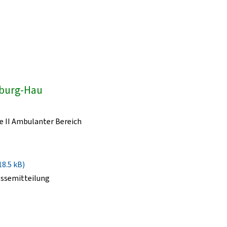
dburg-Hau
e II Ambulanter Bereich
18.5 kB)
essemitteilung