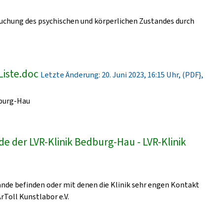
uchung des psychischen und körperlichen Zustandes durch
Liste.doc
Letzte Änderung: 20. Juni 2023, 16:15 Uhr, (PDF},
dburg-Hau
e der LVR-Klinik Bedburg-Hau - LVR-Klinik
lände befinden oder mit denen die Klinik sehr engen Kontakt
ArToll Kunstlabor e.V.