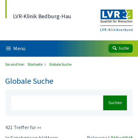
Direkt zum Inhalt
LVR-Klinik Bedburg-Hau
Menü
Suche
Sie sind hier:
Startseite
Globale Suche
Globale Suche
Suchen
421 Treffer für »«
In Ergebnissen blättern:
Relevanz
|
Aktualität