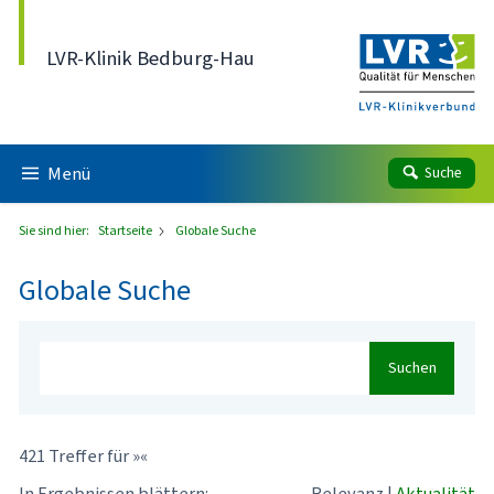
Direkt zum Inhalt
LVR-Klinik Bedburg-Hau
Menü
Suche
Sie sind hier:
Startseite
Globale Suche
Globale Suche
Suchen
421 Treffer für »«
In Ergebnissen blättern:
Relevanz
|
Aktualität