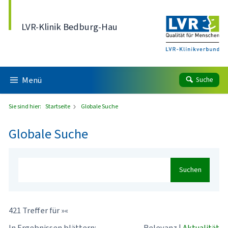
Direkt zum Inhalt
LVR-Klinik Bedburg-Hau
Menü
Suche
Sie sind hier:
Startseite
Globale Suche
Globale Suche
Suchen
421 Treffer für »«
In Ergebnissen blättern:
Relevanz
|
Aktualität