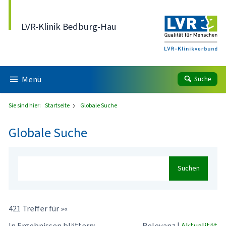
Direkt zum Inhalt
LVR-Klinik Bedburg-Hau
Menü
Suche
Sie sind hier:
Startseite
Globale Suche
Globale Suche
Suchen
421 Treffer für »«
In Ergebnissen blättern:
Relevanz
|
Aktualität