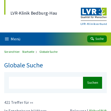
Direkt zum Inhalt
LVR-Klinik Bedburg-Hau
Menü
Suche
Sie sind hier:
Startseite
Globale Suche
Globale Suche
Suchen
421 Treffer für »«
In Ergebnissen blättern:
Relevanz
|
Aktualität