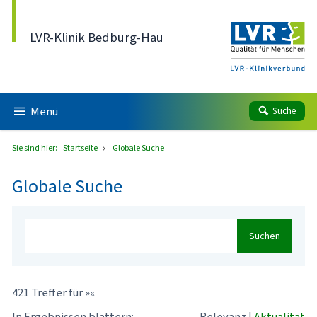
Direkt zum Inhalt
LVR-Klinik Bedburg-Hau
Menü
Suche
Sie sind hier:
Startseite
Globale Suche
Globale Suche
Suchen
421 Treffer für »«
In Ergebnissen blättern:
Relevanz
|
Aktualität