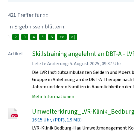
421 Treffer für »«
In Ergebnissen blättern:
1
2
3
4
5
6
>>
>|
Skillstraining angelehnt an DBT-A - L
Artikel
Letzte Änderung: 5. August 2025, 09:37 Uhr
Die LVR Institutsambulanzen Geldern und Moers b
Gruppe in Anlehnung an die DBT-A Therapie nach M
Jahren und deren Familien in Räumlichkeiten der 
Mehr Informationen
Umwelterklrung_LVR-Klinik_Bedbur
16:15 Uhr, (PDF}, 1.9 MB)
LVR-Klinik Bedburg-Hau Umweltmanagement Kon