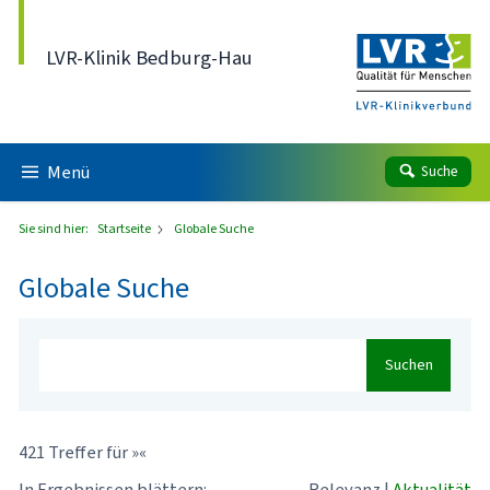
Direkt zum Inhalt
LVR-Klinik Bedburg-Hau
Menü
Suche
Sie sind hier:
Startseite
Globale Suche
Globale Suche
Suchen
421 Treffer für »«
In Ergebnissen blättern:
Relevanz
|
Aktualität