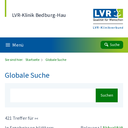
Direkt zum Inhalt
LVR-Klinik Bedburg-Hau
Menü
Suche
Sie sind hier:
Startseite
Globale Suche
Globale Suche
Suchen
421 Treffer für »«
In Ergebnissen blättern:
Relevanz
|
Aktualität