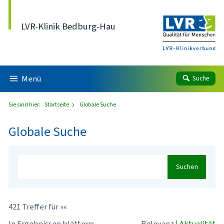
Direkt zum Inhalt
LVR-Klinik Bedburg-Hau
Menü
Suche
Sie sind hier:
Startseite
Globale Suche
Globale Suche
Suchen
421 Treffer für »«
In Ergebnissen blättern:
Relevanz
|
Aktualität