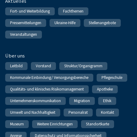
Fußnavigation
Aktuelles
Fort- und Weiterbildung
Fachthemen
Pressemitteilungen
Ukraine-Hilfe
Stellenangebote
Veranstaltungen
Über uns
Leitbild
Vorstand
Struktur/Organigramm
Kommunale Einbindung/ Versorgungsbereiche
Pflegeschule
Qualitäts- und klinisches Risikomanagement
Apotheke
Unternehmenskommunikation
Migration
Ethik
Umwelt und Nachhaltigkeit
Personalrat
Kontakt
Museum
Weitere Einrichtungen
Standortkarte
Anreise
Datenschutz und Informationssicherheit