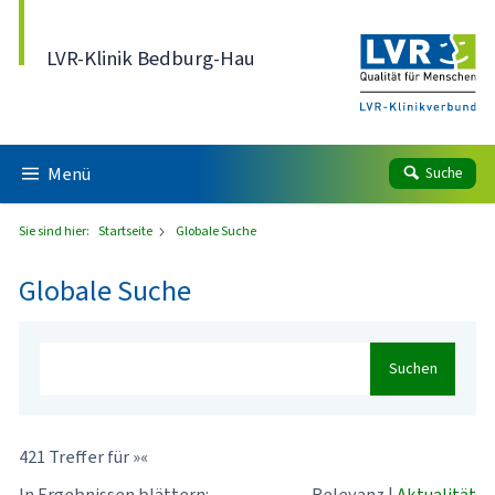
Direkt zum Inhalt
LVR-Klinik Bedburg-Hau
Menü
Suche
Sie sind hier:
Startseite
Globale Suche
Globale Suche
Suchen
421 Treffer für »«
In Ergebnissen blättern:
Relevanz
|
Aktualität