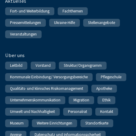
Fußnavigation
Aktuelles
Fort- und Weiterbildung
Fachthemen
Pressemitteilungen
Ukraine-Hilfe
Stellenangebote
Veranstaltungen
Über uns
Leitbild
Vorstand
Struktur/Organigramm
Kommunale Einbindung/ Versorgungsbereiche
Pflegeschule
Qualitäts- und klinisches Risikomanagement
Apotheke
Unternehmenskommunikation
Migration
Ethik
Umwelt und Nachhaltigkeit
Personalrat
Kontakt
Museum
Weitere Einrichtungen
Standortkarte
Anreise
Datenschutz und Informationssicherheit