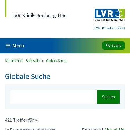
Direkt zum Inhalt
LVR-Klinik Bedburg-Hau
Menü
Suche
Sie sind hier:
Startseite
Globale Suche
Globale Suche
Suchen
421 Treffer für »«
In Ergebnissen blättern:
Relevanz
|
Aktualität