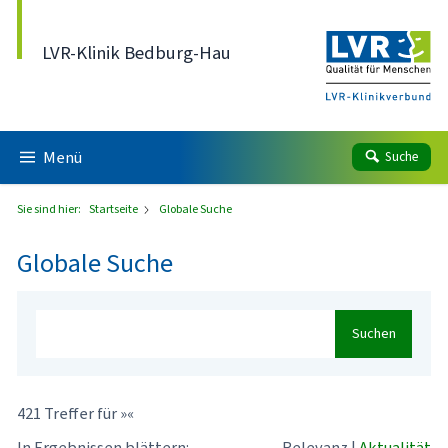
Direkt zum Inhalt
LVR-Klinik Bedburg-Hau
Menü
Suche
Sie sind hier:
Startseite
Globale Suche
Globale Suche
Suchen
421 Treffer für »«
In Ergebnissen blättern:
Relevanz
|
Aktualität