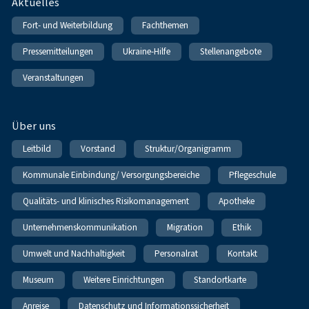
Fußnavigation
Aktuelles
Fort- und Weiterbildung
Fachthemen
Pressemitteilungen
Ukraine-Hilfe
Stellenangebote
Veranstaltungen
Über uns
Leitbild
Vorstand
Struktur/Organigramm
Kommunale Einbindung/ Versorgungsbereiche
Pflegeschule
Qualitäts- und klinisches Risikomanagement
Apotheke
Unternehmenskommunikation
Migration
Ethik
Umwelt und Nachhaltigkeit
Personalrat
Kontakt
Museum
Weitere Einrichtungen
Standortkarte
Anreise
Datenschutz und Informationssicherheit