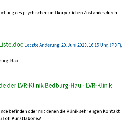
uchung des psychischen und körperlichen Zustandes durch
Liste.doc
Letzte Änderung: 20. Juni 2023, 16:15 Uhr, (PDF},
dburg-Hau
e der LVR-Klinik Bedburg-Hau - LVR-Klinik
lände befinden oder mit denen die Klinik sehr engen Kontakt
ArToll Kunstlabor e.V.