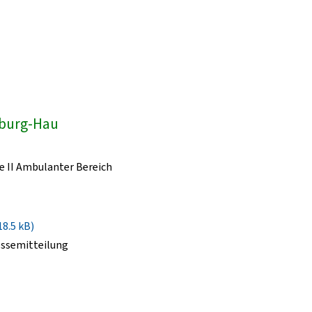
dburg-Hau
e II Ambulanter Bereich
18.5 kB)
essemitteilung