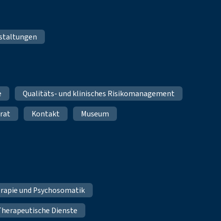
staltungen
e
Qualitäts- und klinisches Risikomanagement
rat
Kontakt
Museum
erapie und Psychosomatik
Therapeutische Dienste