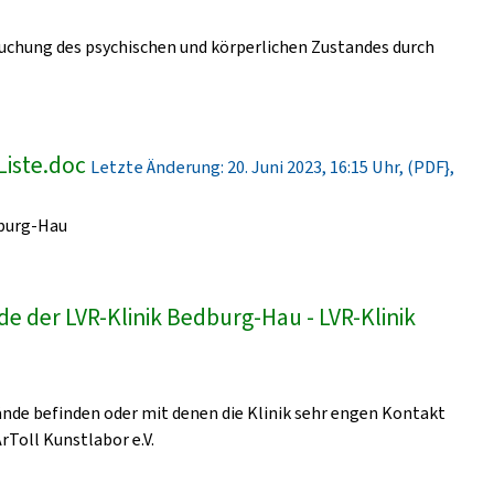
uchung des psychischen und körperlichen Zustandes durch
Liste.doc
Letzte Änderung: 20. Juni 2023, 16:15 Uhr, (PDF},
dburg-Hau
e der LVR-Klinik Bedburg-Hau - LVR-Klinik
lände befinden oder mit denen die Klinik sehr engen Kontakt
ArToll Kunstlabor e.V.