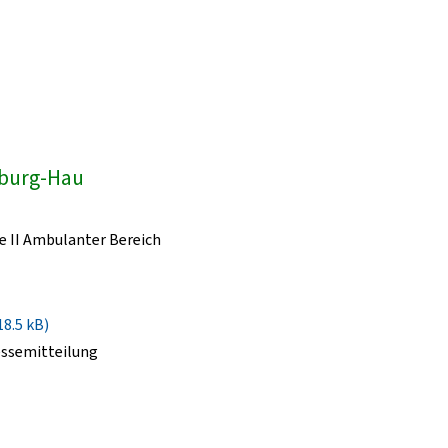
dburg-Hau
e II Ambulanter Bereich
18.5 kB)
essemitteilung