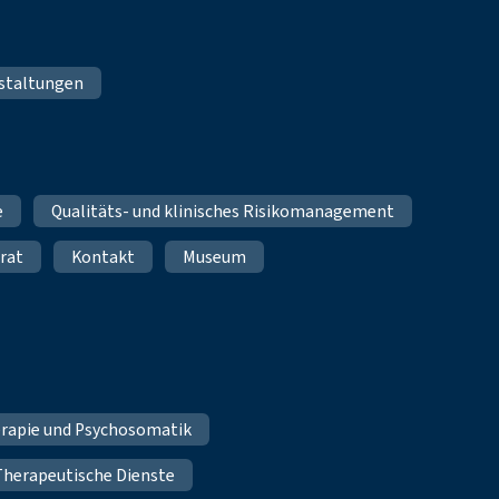
staltungen
e
Qualitäts- und klinisches Risikomanagement
rat
Kontakt
Museum
erapie und Psychosomatik
Therapeutische Dienste