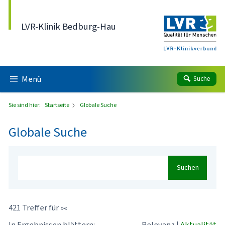
Direkt zum Inhalt
LVR-Klinik Bedburg-Hau
Menü
Suche
Sie sind hier:
Startseite
Globale Suche
Globale Suche
Suchen
421 Treffer für »«
In Ergebnissen blättern:
Relevanz
|
Aktualität