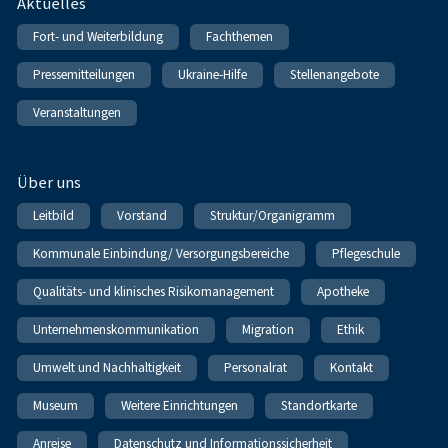
Fußnavigation
Aktuelles
Fort- und Weiterbildung
Fachthemen
Pressemitteilungen
Ukraine-Hilfe
Stellenangebote
Veranstaltungen
Über uns
Leitbild
Vorstand
Struktur/Organigramm
Kommunale Einbindung/ Versorgungsbereiche
Pflegeschule
Qualitäts- und klinisches Risikomanagement
Apotheke
Unternehmenskommunikation
Migration
Ethik
Umwelt und Nachhaltigkeit
Personalrat
Kontakt
Museum
Weitere Einrichtungen
Standortkarte
Anreise
Datenschutz und Informationssicherheit