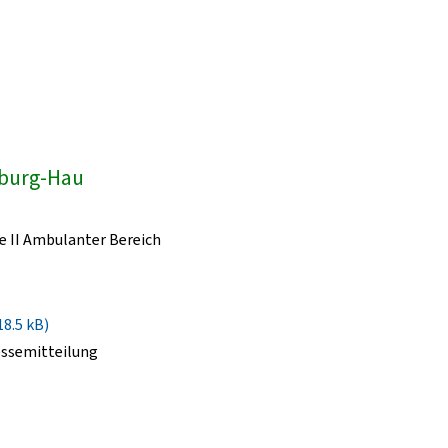
dburg-Hau
e II Ambulanter Bereich
18.5 kB)
essemitteilung