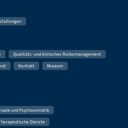
staltungen
e
Qualitäts- und klinisches Risikomanagement
rat
Kontakt
Museum
erapie und Psychosomatik
Therapeutische Dienste