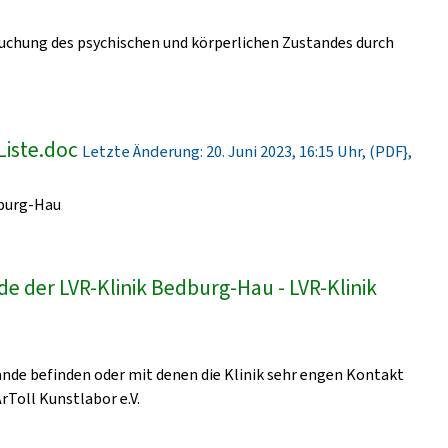
uchung des psychischen und körperlichen Zustandes durch
Liste.doc
Letzte Änderung: 20. Juni 2023, 16:15 Uhr, (PDF},
dburg-Hau
e der LVR-Klinik Bedburg-Hau - LVR-Klinik
lände befinden oder mit denen die Klinik sehr engen Kontakt
ArToll Kunstlabor e.V.