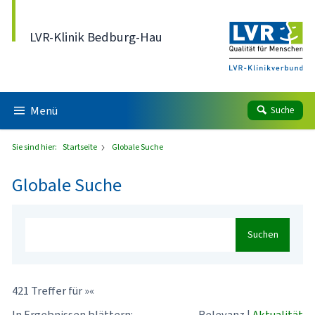
Direkt zum Inhalt
LVR-Klinik Bedburg-Hau
Menü
Suche
Sie sind hier:
Startseite
Globale Suche
Globale Suche
Suchen
421 Treffer für »«
In Ergebnissen blättern:
Relevanz
|
Aktualität