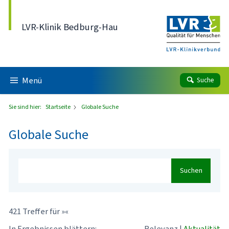
Direkt zum Inhalt
LVR-Klinik Bedburg-Hau
Menü
Suche
Sie sind hier:
Startseite
Globale Suche
Globale Suche
Suchen
421 Treffer für »«
In Ergebnissen blättern:
Relevanz
|
Aktualität