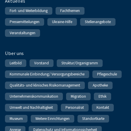
Fußnavigation
Aktuelles
Fort- und Weiterbildung
Fachthemen
Pressemitteilungen
Ukraine-Hilfe
Stellenangebote
Veranstaltungen
Über uns
Leitbild
Vorstand
Struktur/Organigramm
Kommunale Einbindung/ Versorgungsbereiche
Pflegeschule
Qualitäts- und klinisches Risikomanagement
Apotheke
Unternehmenskommunikation
Migration
Ethik
Umwelt und Nachhaltigkeit
Personalrat
Kontakt
Museum
Weitere Einrichtungen
Standortkarte
Anreise
Datenschutz und Informationssicherheit