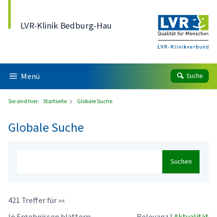
Direkt zum Inhalt
LVR-Klinik Bedburg-Hau
Menü
Suche
Sie sind hier:
Startseite
Globale Suche
Globale Suche
Suchen
421 Treffer für »«
In Ergebnissen blättern:
Relevanz
|
Aktualität