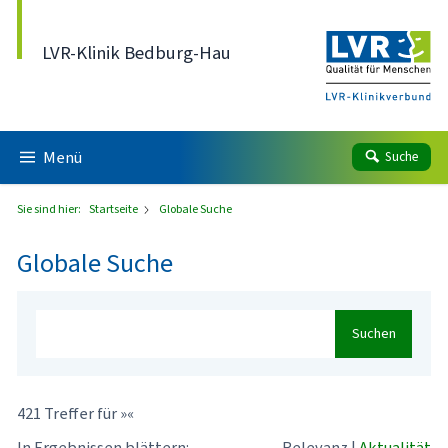
Direkt zum Inhalt
LVR-Klinik Bedburg-Hau
Menü
Suche
Sie sind hier:
Startseite
Globale Suche
Globale Suche
Suchen
421 Treffer für »«
In Ergebnissen blättern:
Relevanz
|
Aktualität