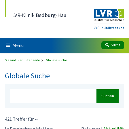
Direkt zum Inhalt
LVR-Klinik Bedburg-Hau
Menü
Suche
Sie sind hier:
Startseite
Globale Suche
Globale Suche
Suchen
421 Treffer für »«
In Ergebnissen blättern:
Relevanz
|
Aktualität