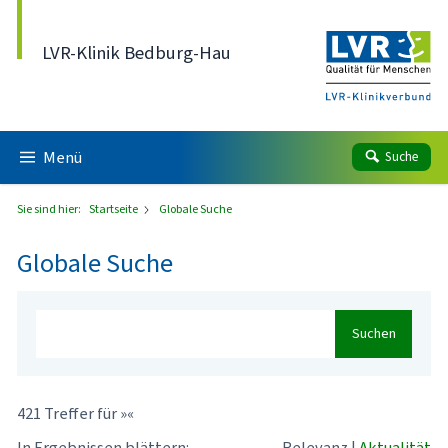
Direkt zum Inhalt
LVR-Klinik Bedburg-Hau
Menü
Suche
Sie sind hier:
Startseite
Globale Suche
Globale Suche
Suchen
421 Treffer für »«
In Ergebnissen blättern:
Relevanz
|
Aktualität