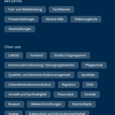
Fußnavigation
Aktuelles
Fort- und Weiterbildung
Fachthemen
Pressemitteilungen
Ukraine-Hilfe
Stellenangebote
Veranstaltungen
Über uns
Leitbild
Vorstand
Struktur/Organigramm
Kommunale Einbindung/ Versorgungsbereiche
Pflegeschule
Qualitäts- und klinisches Risikomanagement
Apotheke
Unternehmenskommunikation
Migration
Ethik
Umwelt und Nachhaltigkeit
Personalrat
Kontakt
Museum
Weitere Einrichtungen
Standortkarte
Anreise
Datenschutz und Informationssicherheit