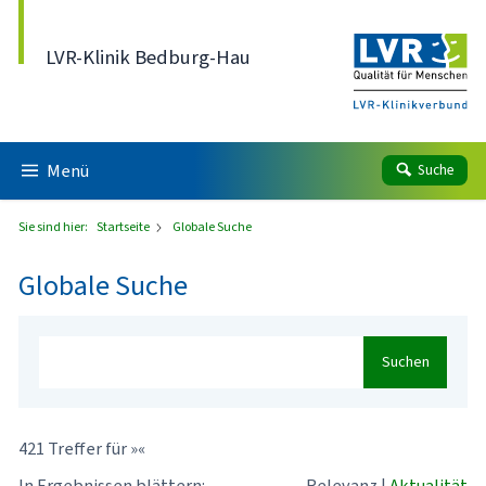
Direkt zum Inhalt
LVR-Klinik Bedburg-Hau
Menü
Suche
Sie sind hier:
Startseite
Globale Suche
Globale Suche
Suchen
421 Treffer für »«
In Ergebnissen blättern:
Relevanz
|
Aktualität