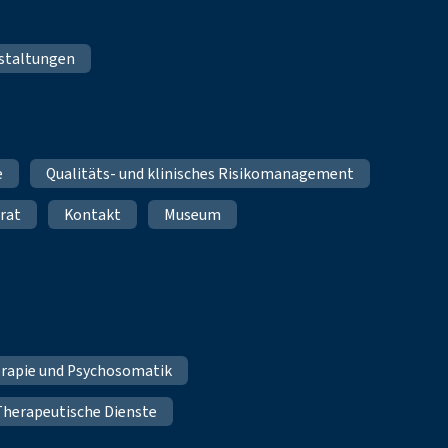
staltungen
e
Qualitäts- und klinisches Risikomanagement
rat
Kontakt
Museum
erapie und Psychosomatik
Therapeutische Dienste