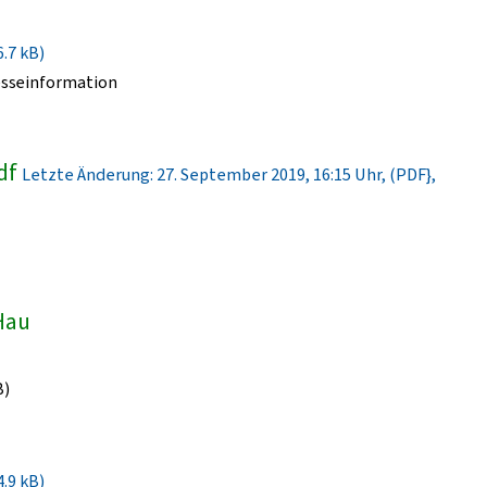
6.7 kB)
esseinformation
df
Letzte Änderung: 27. September 2019, 16:15 Uhr, (PDF},
-Hau
B)
4.9 kB)