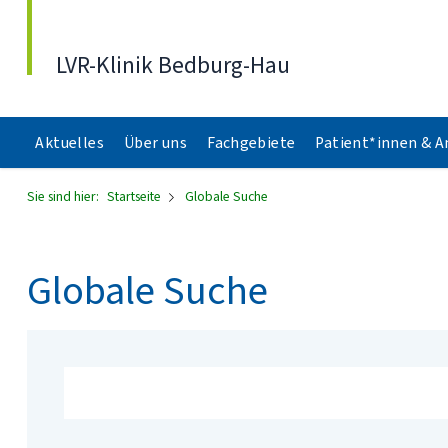
Direkt zum Inhalt
LVR-Klinik Bedburg-Hau
Aktuelles
Über uns
Fachgebiete
Patient*innen & 
Sie sind hier:
Startseite
Globale Suche
Globale Suche