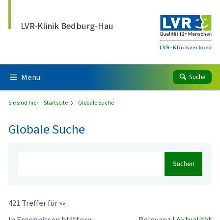
Direkt zum Inhalt
LVR-Klinik Bedburg-Hau
Menü
Suche
Sie sind hier:
Startseite
Globale Suche
Globale Suche
Suchen
421 Treffer für »«
In Ergebnissen blättern:
Relevanz
|
Aktualität