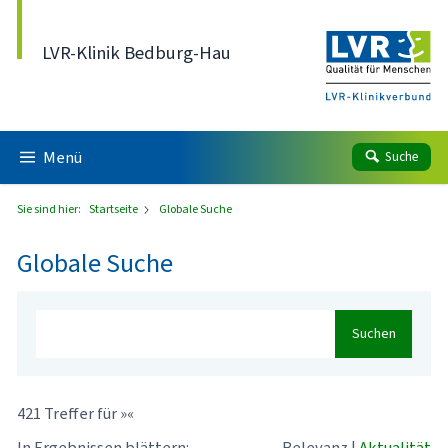
Direkt zum Inhalt
LVR-Klinik Bedburg-Hau
Menü
Suche
Sie sind hier:
Startseite
Globale Suche
Globale Suche
Suchen
421 Treffer für »«
In Ergebnissen blättern:
Relevanz
|
Aktualität