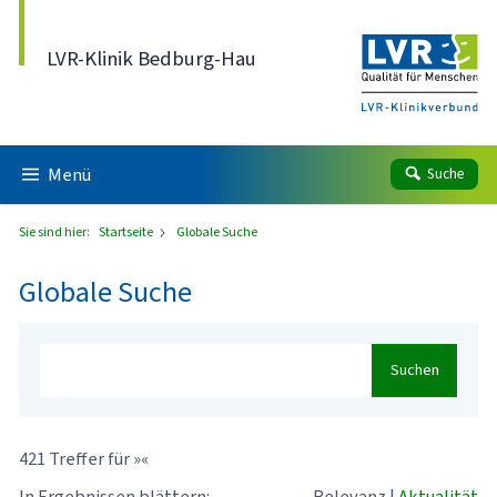
Direkt zum Inhalt
LVR-Klinik Bedburg-Hau
Menü
Suche
Sie sind hier:
Startseite
Globale Suche
Globale Suche
Suchen
421 Treffer für »«
In Ergebnissen blättern:
Relevanz
|
Aktualität