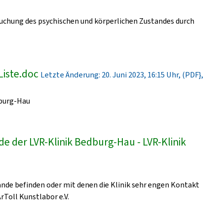
uchung des psychischen und körperlichen Zustandes durch
Liste.doc
Letzte Änderung: 20. Juni 2023, 16:15 Uhr, (PDF},
dburg-Hau
e der LVR-Klinik Bedburg-Hau - LVR-Klinik
lände befinden oder mit denen die Klinik sehr engen Kontakt
ArToll Kunstlabor e.V.