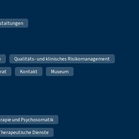
staltungen
e
Qualitäts- und klinisches Risikomanagement
rat
Kontakt
Museum
erapie und Psychosomatik
Therapeutische Dienste