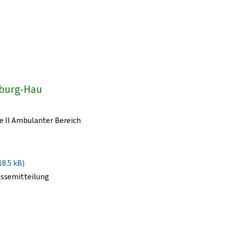
dburg-Hau
e II Ambulanter Bereich
18.5 kB)
essemitteilung