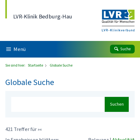
Direkt zum Inhalt
LVR-Klinik Bedburg-Hau
Menü
Suche
Sie sind hier:
Startseite
Globale Suche
Globale Suche
Suchen
421 Treffer für »«
In Ergebnissen blättern:
Relevanz
|
Aktualität