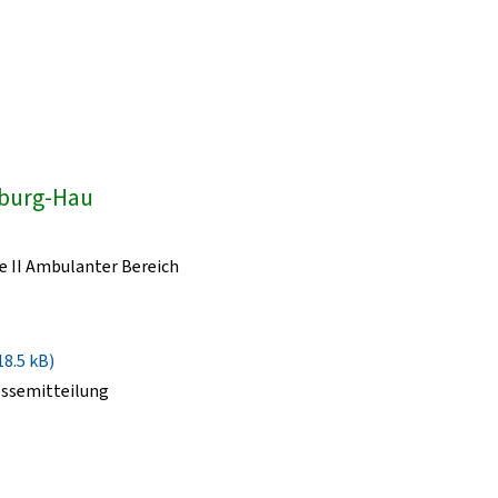
dburg-Hau
e II Ambulanter Bereich
18.5 kB)
essemitteilung