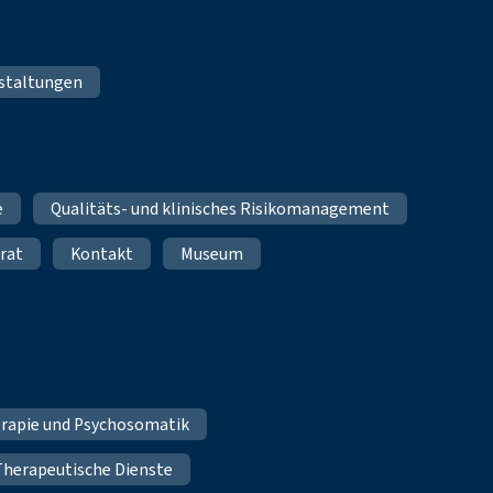
staltungen
e
Qualitäts- und klinisches Risikomanagement
rat
Kontakt
Museum
erapie und Psychosomatik
Therapeutische Dienste