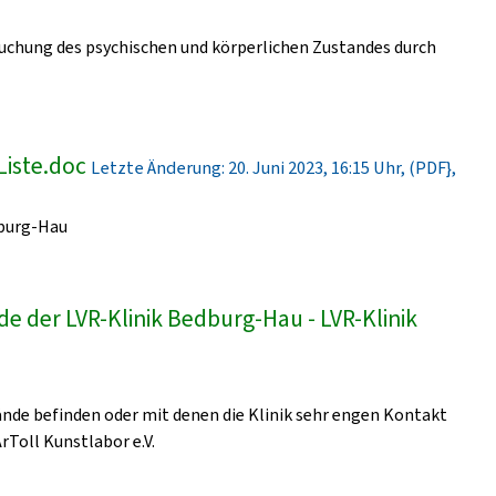
uchung des psychischen und körperlichen Zustandes durch
Liste.doc
Letzte Änderung: 20. Juni 2023, 16:15 Uhr, (PDF},
dburg-Hau
e der LVR-Klinik Bedburg-Hau - LVR-Klinik
lände befinden oder mit denen die Klinik sehr engen Kontakt
ArToll Kunstlabor e.V.