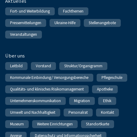
Fußnavigation
Aktuelles
Fort- und Weiterbildung
Fachthemen
Pressemitteilungen
Ukraine-Hilfe
Stellenangebote
Veranstaltungen
Über uns
Leitbild
Vorstand
Struktur/Organigramm
Kommunale Einbindung/ Versorgungsbereiche
Pflegeschule
Qualitäts- und klinisches Risikomanagement
Apotheke
Unternehmenskommunikation
Migration
Ethik
Umwelt und Nachhaltigkeit
Personalrat
Kontakt
Museum
Weitere Einrichtungen
Standortkarte
Anreise
Datenschutz und Informationssicherheit