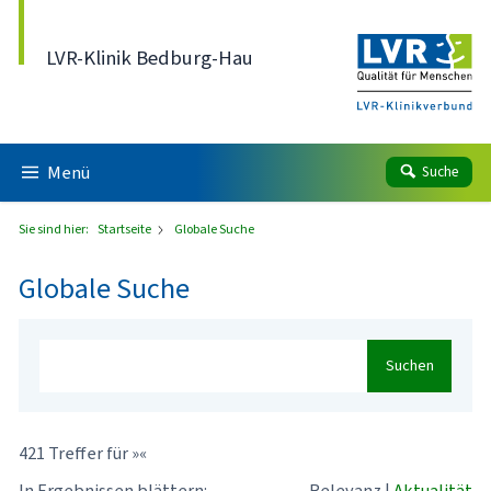
Direkt zum Inhalt
LVR-Klinik Bedburg-Hau
Menü
Suche
Sie sind hier:
Startseite
Globale Suche
Globale Suche
Suchen
421 Treffer für »«
In Ergebnissen blättern:
Relevanz
|
Aktualität