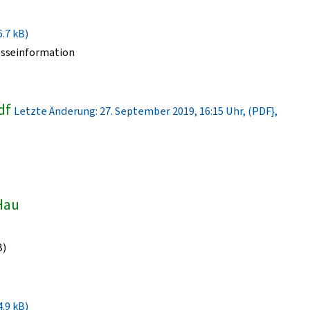
6.7 kB)
esseinformation
df
Letzte Änderung: 27. September 2019, 16:15 Uhr, (PDF},
-Hau
B)
4.9 kB)