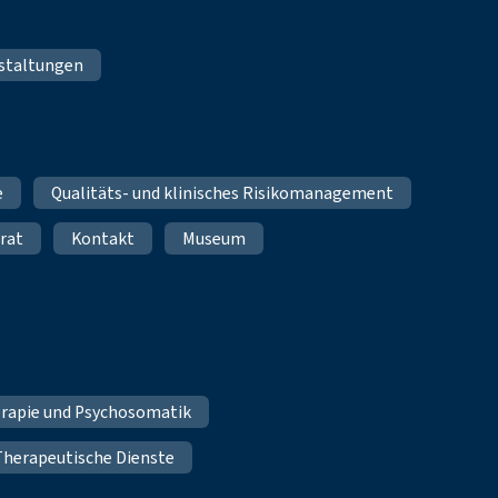
staltungen
e
Qualitäts- und klinisches Risikomanagement
rat
Kontakt
Museum
erapie und Psychosomatik
Therapeutische Dienste