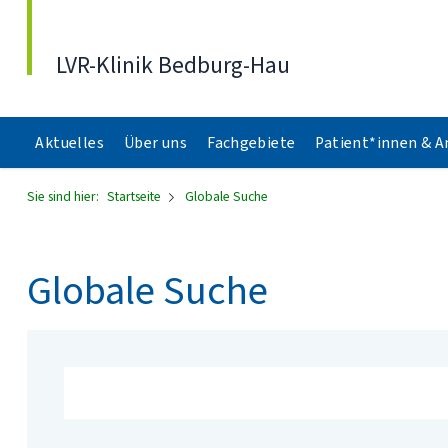
Direkt zum Inhalt
LVR-Klinik Bedburg-Hau
Aktuelles
Über uns
Fachgebiete
Patient*innen & 
Sie sind hier:
Startseite
Globale Suche
Globale Suche