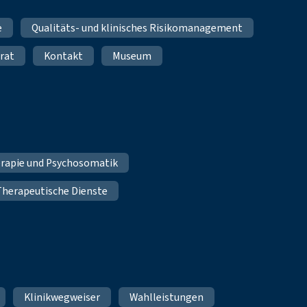
e
Qualitäts- und klinisches Risikomanagement
rat
Kontakt
Museum
erapie und Psychosomatik
Therapeutische Dienste
Klinikwegweiser
Wahlleistungen