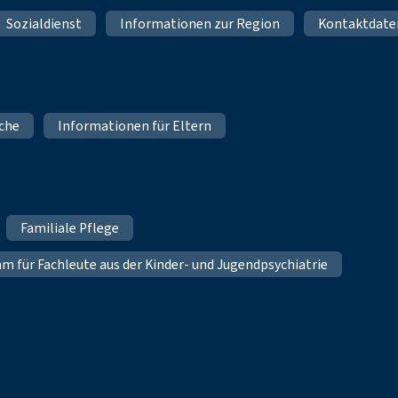
Sozialdienst
Informationen zur Region
Kontaktdate
iche
Informationen für Eltern
Familiale Pflege
für Fachleute aus der Kinder- und Jugendpsychiatrie