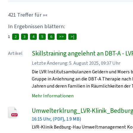
421 Treffer für »«
In Ergebnissen blättern:
1
2
3
4
5
6
>>
>|
Skillstraining angelehnt an DBT-A - L
Artikel
Letzte Änderung: 5. August 2025, 09:37 Uhr
Die LVR Institutsambulanzen Geldern und Moers b
Gruppe in Anlehnung an die DBT-A Therapie nach M
Jahren und deren Familien in Räumlichkeiten der 
Mehr Informationen
Umwelterklrung_LVR-Klinik_Bedbur
16:15 Uhr, (PDF}, 1.9 MB)
LVR-Klinik Bedburg-Hau Umweltmanagement Kon