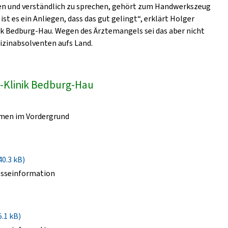
fen und verständlich zu sprechen, gehört zum Handwerkszeug
 ist es ein Anliegen, dass das gut gelingt“, erklärt Holger
k Bedburg-Hau. Wegen des Ärztemangels sei das aber nicht
dizinabsolventen aufs Land.
-Klinik Bedburg-Hau
umen im Vordergrund
40.3 kB)
esseinformation
5.1 kB)