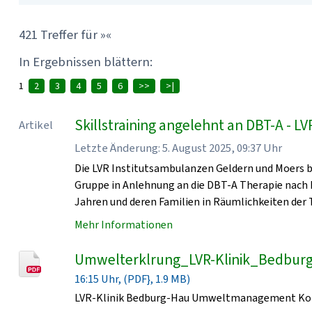
421 Treffer für »«
In Ergebnissen blättern:
1
2
3
4
5
6
>>
>|
Skillstraining angelehnt an DBT-A - L
Artikel
Letzte Änderung: 5. August 2025, 09:37 Uhr
Die LVR Institutsambulanzen Geldern und Moers b
Gruppe in Anlehnung an die DBT-A Therapie nach M
Jahren und deren Familien in Räumlichkeiten der 
Mehr Informationen
Umwelterklrung_LVR-Klinik_Bedbur
16:15 Uhr, (PDF}, 1.9 MB)
LVR-Klinik Bedburg-Hau Umweltmanagement Kon