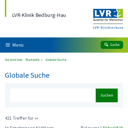
Direkt zum Inhalt
LVR-Klinik Bedburg-Hau
Menü
Suche
Sie sind hier:
Startseite
Globale Suche
Globale Suche
Suchen
421 Treffer für »«
In Ergebnissen blättern:
Relevanz
|
Aktualität