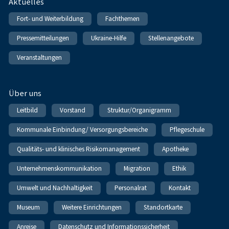
Fußnavigation
Aktuelles
Fort- und Weiterbildung
Fachthemen
Pressemitteilungen
Ukraine-Hilfe
Stellenangebote
Veranstaltungen
Über uns
Leitbild
Vorstand
Struktur/Organigramm
Kommunale Einbindung/ Versorgungsbereiche
Pflegeschule
Qualitäts- und klinisches Risikomanagement
Apotheke
Unternehmenskommunikation
Migration
Ethik
Umwelt und Nachhaltigkeit
Personalrat
Kontakt
Museum
Weitere Einrichtungen
Standortkarte
Anreise
Datenschutz und Informationssicherheit