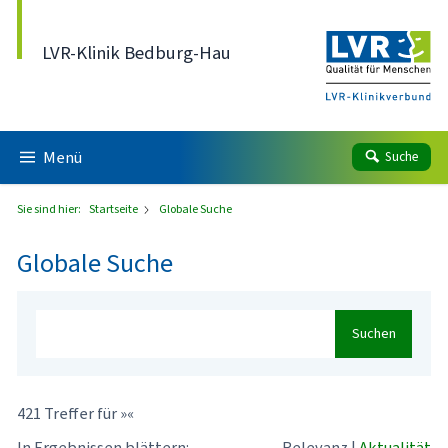
Direkt zum Inhalt
LVR-Klinik Bedburg-Hau
Menü
Suche
Sie sind hier:
Startseite
Globale Suche
Globale Suche
Suchen
421 Treffer für »«
In Ergebnissen blättern:
Relevanz
|
Aktualität