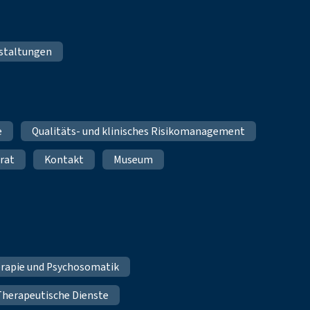
staltungen
e
Qualitäts- und klinisches Risikomanagement
rat
Kontakt
Museum
erapie und Psychosomatik
Therapeutische Dienste