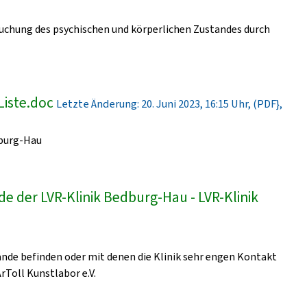
uchung des psychischen und körperlichen Zustandes durch
Liste.doc
Letzte Änderung: 20. Juni 2023, 16:15 Uhr, (PDF},
dburg-Hau
e der LVR-Klinik Bedburg-Hau - LVR-Klinik
lände befinden oder mit denen die Klinik sehr engen Kontakt
ArToll Kunstlabor e.V.