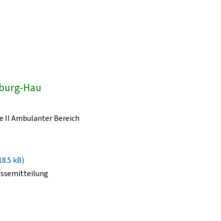
dburg-Hau
e II Ambulanter Bereich
18.5 kB)
essemitteilung