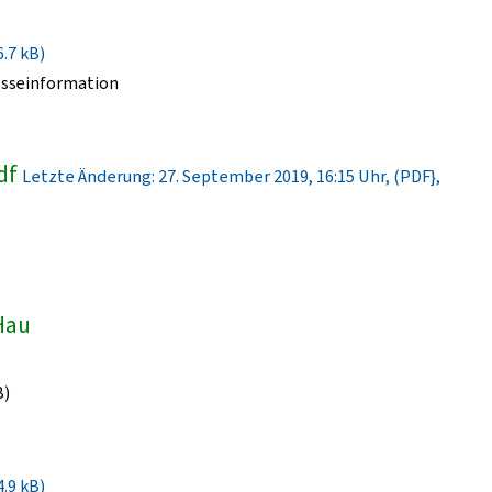
6.7 kB)
esseinformation
df
Letzte Änderung: 27. September 2019, 16:15 Uhr, (PDF},
-Hau
B)
4.9 kB)