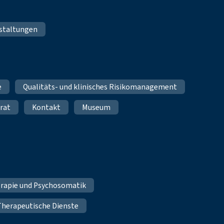
staltungen
e
Qualitäts- und klinisches Risikomanagement
rat
Kontakt
Museum
erapie und Psychosomatik
Therapeutische Dienste