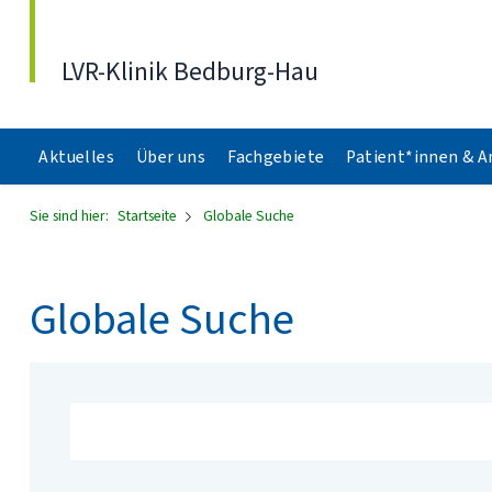
Direkt zum Inhalt
LVR-Klinik Bedburg-Hau
Aktuelles
Über uns
Fachgebiete
Patient*innen & 
Sie sind hier:
Startseite
Globale Suche
Globale Suche