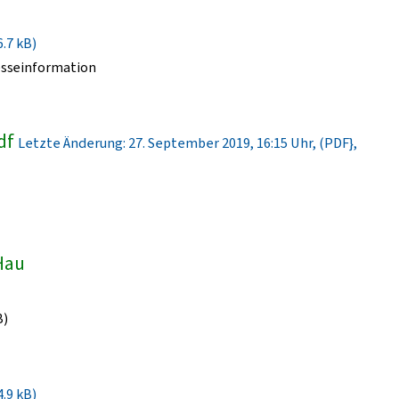
6.7 kB)
esseinformation
df
Letzte Änderung: 27. September 2019, 16:15 Uhr, (PDF},
-Hau
B)
4.9 kB)