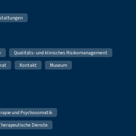
staltungen
e
Qualitäts- und klinisches Risikomanagement
rat
Kontakt
Museum
erapie und Psychosomatik
Therapeutische Dienste