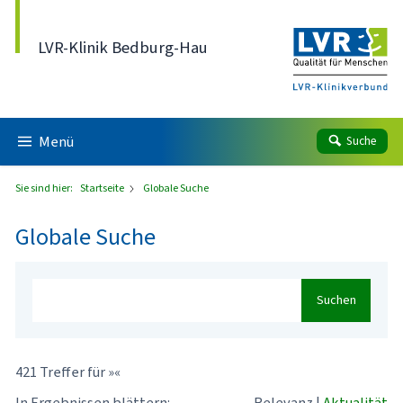
Direkt zum Inhalt
LVR-Klinik Bedburg-Hau
Menü
Suche
Sie sind hier:
Startseite
Globale Suche
Globale Suche
Suchen
421 Treffer für »«
In Ergebnissen blättern:
Relevanz
|
Aktualität