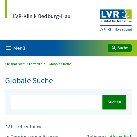
Direkt zum Inhalt
LVR-Klinik Bedburg-Hau
Menü
Suche
Sie sind hier:
Startseite
Globale Suche
Globale Suche
Suchen
421 Treffer für »«
In Ergebnissen blättern:
Relevanz
|
Aktualität