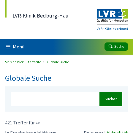
Direkt zum Inhalt
LVR-Klinik Bedburg-Hau
Menü
Suche
Sie sind hier:
Startseite
Globale Suche
Globale Suche
Suchen
421 Treffer für »«
In Ergebnissen blättern:
Relevanz
|
Aktualität