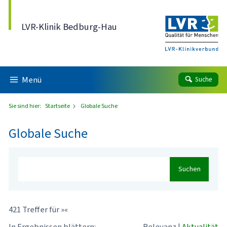
Direkt zum Inhalt
LVR-Klinik Bedburg-Hau
Menü
Suche
Sie sind hier:
Startseite
Globale Suche
Globale Suche
Suchen
421 Treffer für »«
In Ergebnissen blättern:
Relevanz
|
Aktualität