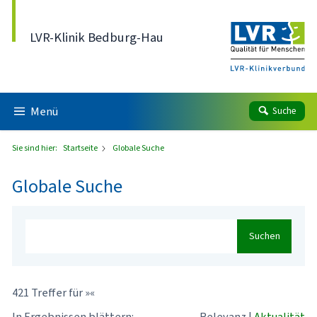
Direkt zum Inhalt
LVR-Klinik Bedburg-Hau
Menü
Suche
Sie sind hier:
Startseite
Globale Suche
Globale Suche
Suchen
421 Treffer für »«
In Ergebnissen blättern:
Relevanz
|
Aktualität